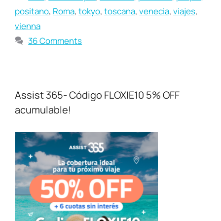
positano
,
Roma
,
tokyo
,
toscana
,
venecia
,
viajes
,
vienna
36 Comments
Assist 365- Código FLOXIE10 5% OFF
acumulable!