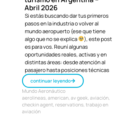
Abril 2026
Si estás buscando dar tus primeros
pasos en la industria o volver al
mundo aeropuerto (ese que tiene
algo que no se explica
), este post
es para vos. Reuní algunas
oportunidades reales, activas y en
distintas áreas: desde atención al
pasajero hasta posiciones técnicas
continuar leyendo
Mundo Aeronáutico
aerolineas
,
american
,
av geek
,
aviación
,
checkin agent
,
reservations
,
trabajo en
aviación