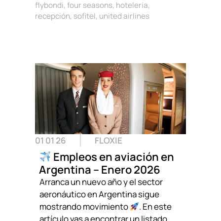
flybondi
,
four seasons
,
hoteleria
,
recepción
,
sofitel
,
united airlines
01 01 26
FLOXIE
Empleos en aviación en
Argentina – Enero 2026
Arranca un nuevo año y el sector
aeronáutico en Argentina sigue
mostrando movimiento
. En este
artículo vas a encontrar un listado