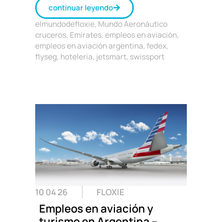
continuar leyendo
elmundodefloxie
,
Mundo Aeronáutico
cruceros
,
Emirates
,
empleos en aviación
,
empleos en aviación argentina
,
fedex
,
flyseg
,
hoteleria
,
jetsmart
,
swissport
10 04 26
FLOXIE
Empleos en aviación y
turismo en Argentina –