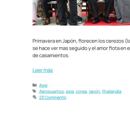
Primavera en Japón, florecen los cerezos (l
se hace ver mas seguido y el amor flota en 
de casamientos.
Leer más
Asia
Aeropuertos
,
asia
,
corea
,
japón
,
thailandia
23 Comments