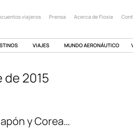
cuentos viajeros
Prensa
Acerca de Floxie
Cont
STINOS
VIAJES
MUNDO AERONÁUTICO
e de 2015
 Japón y Corea…