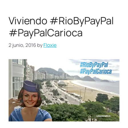
Viviendo #RioByPayPal
#PayPalCarioca
2 junio, 2016
by
Floxie