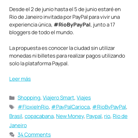
Desde el 2 de junio hasta el 5 de junio estaré en
Rio de Janeiro invitada por PayPal para vivir una
experiencia única,
#RioByPayPal
, junto a 17
bloggers de todo el mundo.
La propuesta es conocer la ciudad sin utilizar
monedas ni billetes para realizar pagos utilizando
solo la plataforma Paypal.
Leer más
Shopping
,
Viajero Smart
,
Viajes
#FloxieInRio
,
#PayPalCarioca
,
#RioByPayPal
,
Brasil
,
copacabana
,
New Money
,
Paypal
,
rio
,
Rio de
Janeiro
34 Comments