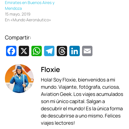
Emirates en Buenos Aires y
Mendoza
15 mayo, 2019
En «Mundo Aeronáutico»
Compartir:
F
X
W
T
T
L
E
a
h
e
h
i
m
Floxie
c
a
l
r
n
a
Hola! Soy Floxie, bienvenidos a mi
e
t
e
e
k
i
mundo. Viajante, fotógrafa, curiosa,
b
s
g
a
e
l
Aviation Geek. Los viajes acumulados
son mi único capital. Salgan a
o
A
r
d
d
descubrir el mundo! Es la única forma
o
p
a
s
I
de descubrirse a uno mismo. Felices
viajes lectores!
k
p
m
n