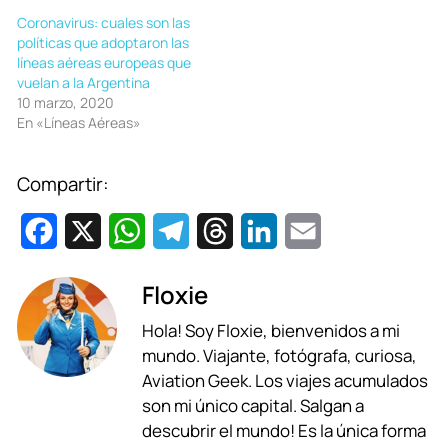
Coronavirus: cuales son las
políticas que adoptaron las
líneas aéreas europeas que
vuelan a la Argentina
10 marzo, 2020
En «Líneas Aéreas»
Compartir:
F
X
W
T
T
L
E
a
h
e
h
i
m
Floxie
c
a
l
r
n
a
Hola! Soy Floxie, bienvenidos a mi
e
t
e
e
k
i
mundo. Viajante, fotógrafa, curiosa,
b
s
g
a
e
l
Aviation Geek. Los viajes acumulados
son mi único capital. Salgan a
o
A
r
d
d
descubrir el mundo! Es la única forma
o
p
a
s
I