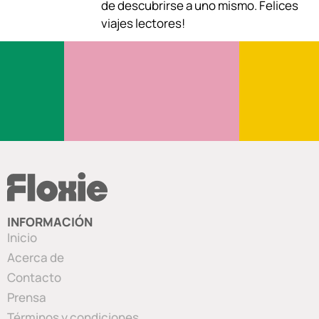
de descubrirse a uno mismo. Felices
viajes lectores!
k
p
m
n
INFORMACIÓN
Inicio
Acerca de
Contacto
Prensa
Términos y condiciones