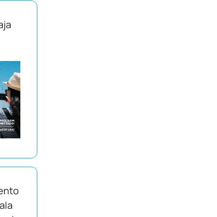
aja
ento
Sala