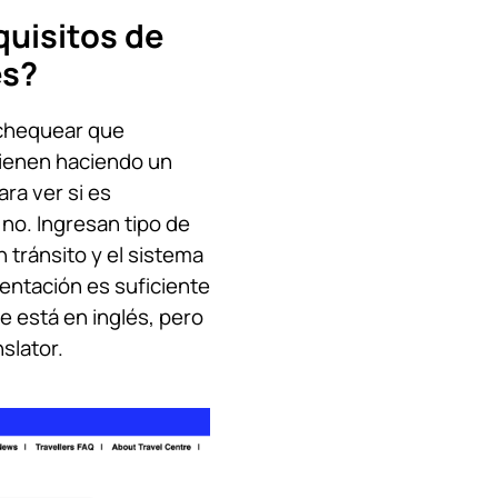
quisitos de
es?
chequear que
tienen haciendo un
ra ver si es
 no. Ingresan tipo de
n tránsito y el sistema
entación es suficiente
ue está en inglés, pero
slator.