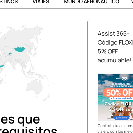
STINOS
VIAJES
MUNDO AERONÁUTICO
Assist 365-
Código FLOX
5% OFF
acumulable!
ses que
requisitos
Contrata tu asistenc
viajero con los mej