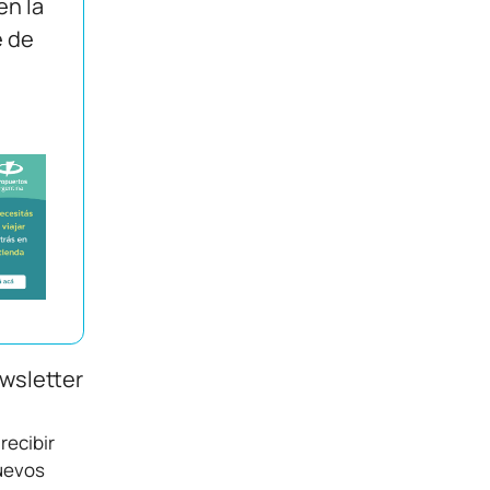
en la
e de
ewsletter
recibir
nuevos