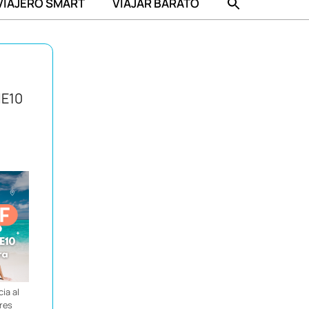
VIAJERO SMART
VIAJAR BARATO
IE10
ia al
ores