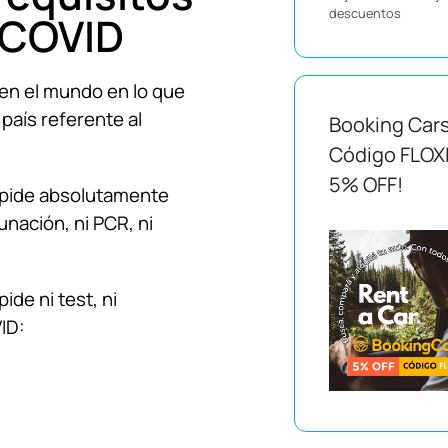
descuentos
 COVID
en el mundo en lo que
 país referente al
Booking Car
Código FLOX
5% OFF!
o pide absolutamente
nación, ni PCR, ni
ide ni test, ni
ID: