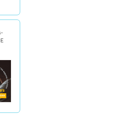
s-
IE