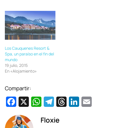
Los Cauquenes Resort &
Spa, un paraíso en el fin del
mundo
19 julio, 2015
En «Alojamiento»
Compartir:
F
X
W
T
T
L
E
a
h
e
h
i
m
Floxie
c
a
l
r
n
a