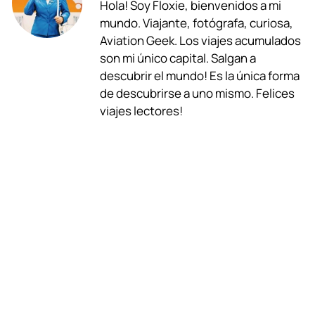
Hola! Soy Floxie, bienvenidos a mi
e
t
e
e
k
i
mundo. Viajante, fotógrafa, curiosa,
b
s
g
a
e
l
Aviation Geek. Los viajes acumulados
son mi único capital. Salgan a
o
A
r
d
d
descubrir el mundo! Es la única forma
o
p
a
s
I
de descubrirse a uno mismo. Felices
viajes lectores!
k
p
m
n