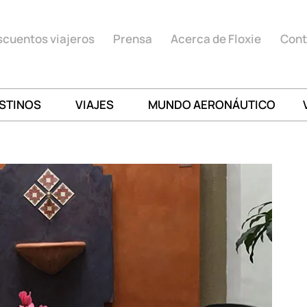
cuentos viajeros
Prensa
Acerca de Floxie
Cont
STINOS
VIAJES
MUNDO AERONÁUTICO