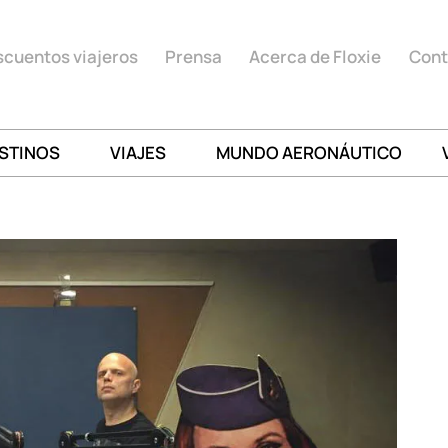
cuentos viajeros
Prensa
Acerca de Floxie
Cont
STINOS
VIAJES
MUNDO AERONÁUTICO