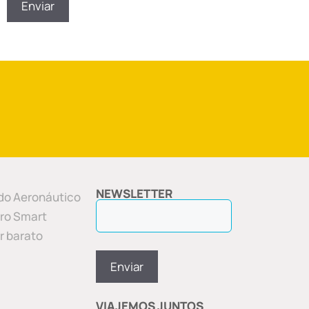
NEWSLETTER
o Aeronáutico
ero Smart
ar barato
VIAJEMOS JUNTOS