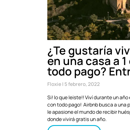
¿Te gustaría viv
en una casa a 1 
todo pago? Entr
Floxie
5 febrero, 2022
Si! lo que leiste!! Viví durante un añ
con todo pago! Airbnb busca a una 
le apasione el mundo de recibir hués
donde vivirá gratis un año.