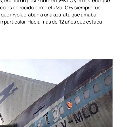
escribí un post sobre el LV-MLO y el misterio que
ico es conocido como el «MaLO»y siempre fue
s que involucraban a una azafata que amaba
en particular. Hacia más de 12 años que estaba