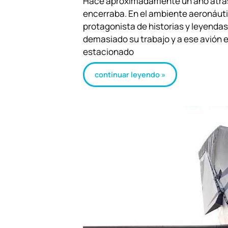
Hace aproximadamente un año atrás, 
encerraba. En el ambiente aeronáut
protagonista de historias y leyenda
demasiado su trabajo y a ese avión 
estacionado
continuar leyendo »