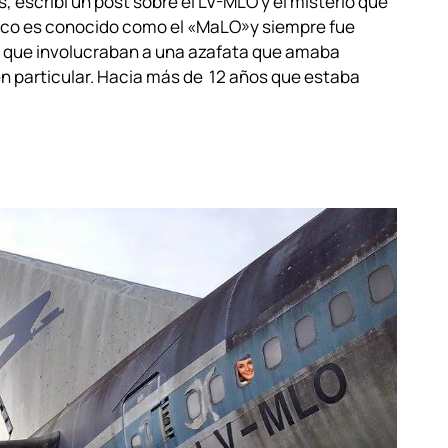
escribí un post sobre el LV-MLO y el misterio que
ico es conocido como el «MaLO»y siempre fue
s que involucraban a una azafata que amaba
en particular. Hacia más de 12 años que estaba