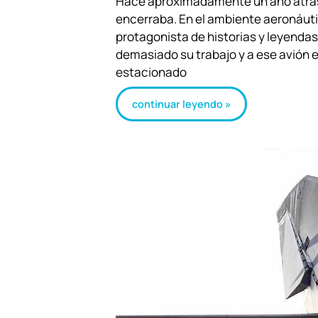
Hace aproximadamente un año atrás, 
encerraba. En el ambiente aeronáut
protagonista de historias y leyenda
demasiado su trabajo y a ese avión 
estacionado
continuar leyendo »