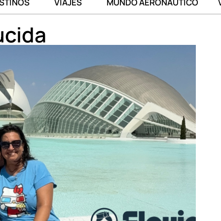
STINOS
VIAJES
MUNDO AERONÁUTICO
ucida