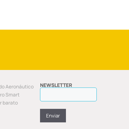
NEWSLETTER
o Aeronáutico
ero Smart
ar barato