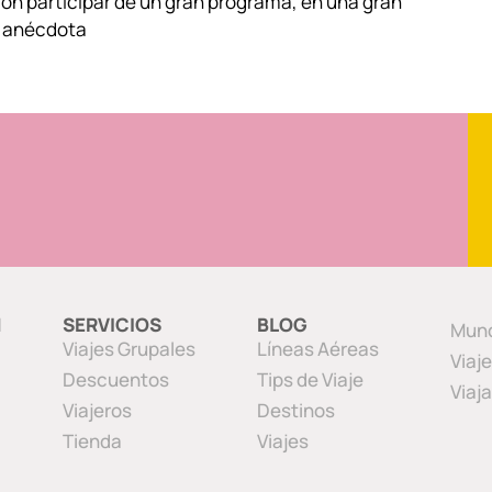
con participar de un gran programa, en una gran
La anécdota
N
SERVICIOS
BLOG
Mund
Viajes Grupales
Líneas Aéreas
Viaj
Descuentos
Tips de Viaje
Viaj
Viajeros
Destinos
Tienda
Viajes