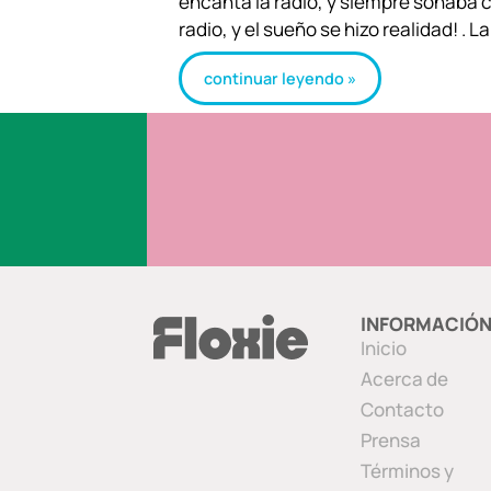
encanta la radio, y siempre soñaba 
radio, y el sueño se hizo realidad! . 
continuar leyendo »
INFORMACIÓ
Inicio
Acerca de
Contacto
Prensa
Términos y