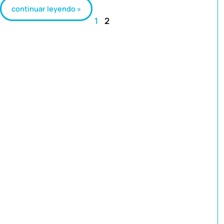
continuar leyendo »
1
2