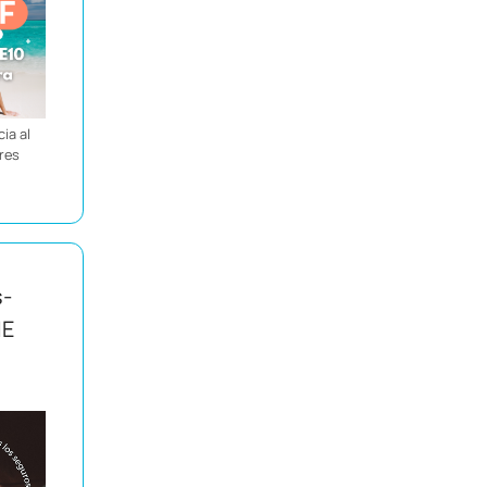
ia al
ores
s-
IE