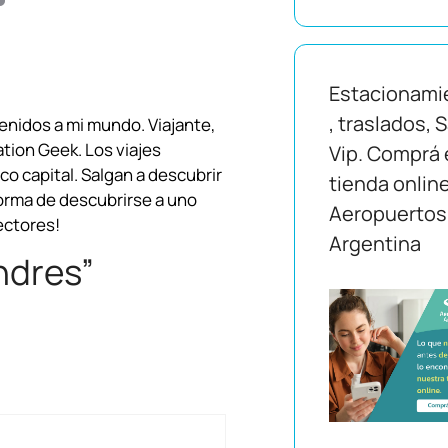
m
a
Estacionami
i
, traslados, 
venidos a mi mundo. Viajante,
l
ation Geek. Los viajes
Vip. Comprá 
o capital. Salgan a descubrir
tienda onlin
forma de descubrirse a uno
Aeropuertos
ectores!
Argentina
ndres”