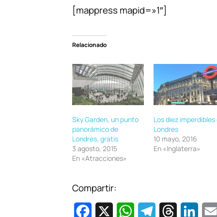
[mappress mapid=»1″]
Relacionado
Sky Garden, un punto
Los diez imperdibles
panorámico de
Londres
Londres, gratis
10 mayo, 2016
3 agosto, 2015
En «Inglaterra»
En «Atracciones»
Compartir:
F
X
W
T
T
L