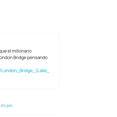
ue el millonario
London Bridge pensando
iki/London_Bridge_(Lake_
5:04 pm