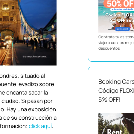
Contrata tu asistenc
viajero con los mej
descuentos
ondres, situado al
Booking Car
 puente levadizo sobre
Código FLOX
me encanta sacar la
5% OFF!
 ciudad. Si pasan por
lo. Hay una exposición
ia de su construcción a
nformación:
click aquí
.