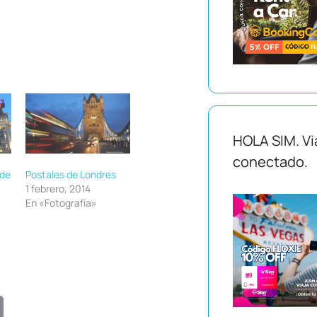
HOLA SIM. Vi
conectado.
 de
Postales de Londres
1 febrero, 2014
En «Fotografía»
E