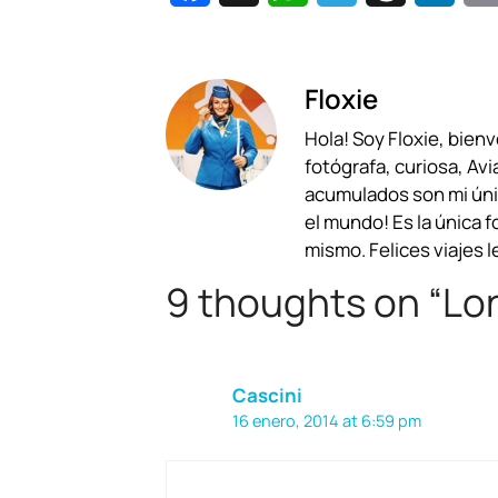
a
h
e
h
i
c
a
l
r
n
Floxie
e
t
e
e
k
Hola! Soy Floxie, bien
b
s
g
a
e
fotógrafa, curiosa, Avi
o
A
r
d
d
acumulados son mi únic
el mundo! Es la única 
o
p
a
s
I
mismo. Felices viajes l
k
p
m
n
9 thoughts on “Lo
Cascini
16 enero, 2014 at 6:59 pm