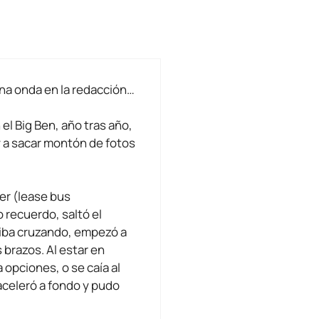
na onda en la redacción…
el Big Ben, año tras año,
y a sacar montón de fotos
er (lease bus
o recuerdo, saltó el
iba cruzando, empezó a
 brazos. Al estar en
 opciones, o se caía al
aceleró a fondo y pudo