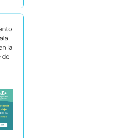
ento
Sala
en la
e de