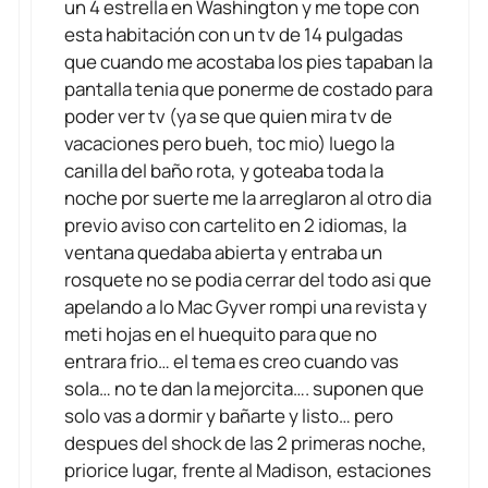
un 4 estrella en Washington y me tope con
esta habitación con un tv de 14 pulgadas
que cuando me acostaba los pies tapaban la
pantalla tenia que ponerme de costado para
poder ver tv (ya se que quien mira tv de
vacaciones pero bueh, toc mio) luego la
canilla del baño rota, y goteaba toda la
noche por suerte me la arreglaron al otro dia
previo aviso con cartelito en 2 idiomas, la
ventana quedaba abierta y entraba un
rosquete no se podia cerrar del todo asi que
apelando a lo Mac Gyver rompi una revista y
meti hojas en el huequito para que no
entrara frio… el tema es creo cuando vas
sola… no te dan la mejorcita…. suponen que
solo vas a dormir y bañarte y listo… pero
despues del shock de las 2 primeras noche,
priorice lugar, frente al Madison, estaciones