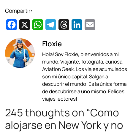
Compartir:
F
X
W
T
T
L
E
a
h
e
h
i
m
Floxie
c
a
l
r
n
a
Hola! Soy Floxie, bienvenidos a mi
e
t
e
e
k
i
mundo. Viajante, fotógrafa, curiosa,
b
s
g
a
e
l
Aviation Geek. Los viajes acumulados
son mi único capital. Salgan a
o
A
r
d
d
descubrir el mundo! Es la única forma
o
p
a
s
I
de descubrirse a uno mismo. Felices
viajes lectores!
k
p
m
n
245 thoughts on “Como
alojarse en New York y no