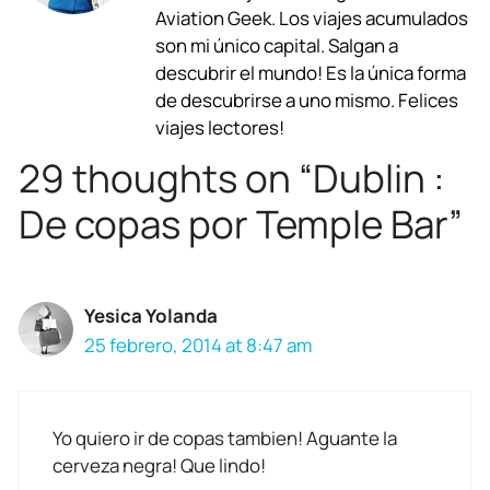
b
s
g
a
e
l
Aviation Geek. Los viajes acumulados
son mi único capital. Salgan a
o
A
r
d
d
descubrir el mundo! Es la única forma
o
p
a
s
I
de descubrirse a uno mismo. Felices
viajes lectores!
k
p
m
n
29 thoughts on “Dublin :
De copas por Temple Bar”
Yesica Yolanda
25 febrero, 2014 at 8:47 am
Yo quiero ir de copas tambien! Aguante la
cerveza negra! Que lindo!