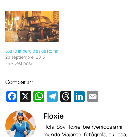
Los 10 imperdibles de Roma
20 septiembre, 2015
En «Destinos»
Compartir:
F
X
W
T
T
L
E
a
h
e
h
i
m
Floxie
c
a
l
r
n
a
Hola! Soy Floxie, bienvenidos a mi
e
t
e
e
k
i
mundo. Viajante, fotógrafa, curiosa,