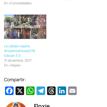
En «Curiosidades»
La cábala viajera:
#VueltitaFloxie2018
Edición 3.0
31 diciembre, 2017
En «Viajes»
Compartir:
F
X
W
T
T
L
E
a
h
e
h
i
m
Floxie