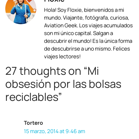
c
a
l
r
n
a
Hola! Soy Floxie, bienvenidos a mi
e
t
e
e
k
i
mundo. Viajante, fotógrafa, curiosa,
b
s
g
a
e
l
Aviation Geek. Los viajes acumulados
son mi único capital. Salgan a
o
A
r
d
d
descubrir el mundo! Es la única forma
o
p
a
s
I
de descubrirse a uno mismo. Felices
viajes lectores!
k
p
m
n
27 thoughts on “Mi
obsesión por las bolsas
reciclables”
Tortero
15 marzo, 2014 at 9:46 am