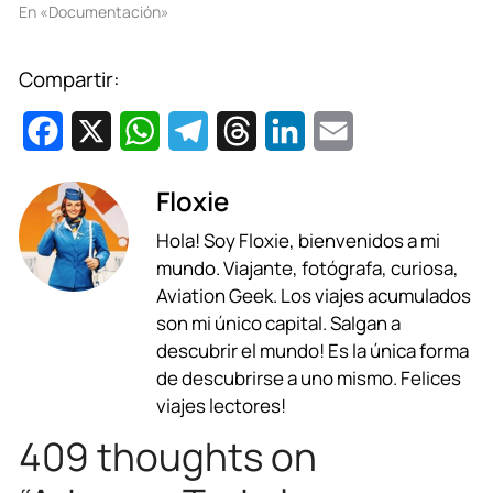
En «Documentación»
Compartir:
F
X
W
T
T
L
E
a
h
e
h
i
m
Floxie
c
a
l
r
n
a
Hola! Soy Floxie, bienvenidos a mi
e
t
e
e
k
i
mundo. Viajante, fotógrafa, curiosa,
b
s
g
a
e
l
Aviation Geek. Los viajes acumulados
son mi único capital. Salgan a
o
A
r
d
d
descubrir el mundo! Es la única forma
o
p
a
s
I
de descubrirse a uno mismo. Felices
viajes lectores!
k
p
m
n
409 thoughts on