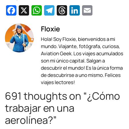
F
X
W
T
T
L
E
a
h
e
h
i
m
Floxie
c
a
l
r
n
a
Hola! Soy Floxie, bienvenidos a mi
e
t
e
e
k
i
mundo. Viajante, fotógrafa, curiosa,
b
s
g
a
e
l
Aviation Geek. Los viajes acumulados
son mi único capital. Salgan a
o
A
r
d
d
descubrir el mundo! Es la única forma
o
p
a
s
I
de descubrirse a uno mismo. Felices
viajes lectores!
k
p
m
n
691 thoughts on “¿Cómo
trabajar en una
aerolínea?”