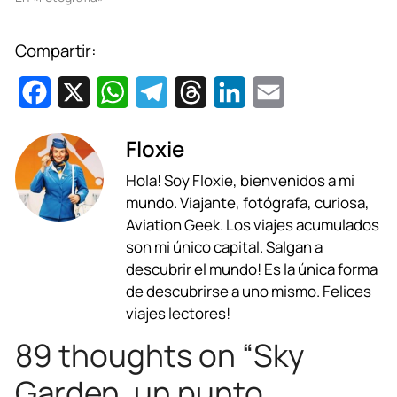
Compartir:
F
X
W
T
T
L
E
a
h
e
h
i
m
Floxie
c
a
l
r
n
a
Hola! Soy Floxie, bienvenidos a mi
e
t
e
e
k
i
mundo. Viajante, fotógrafa, curiosa,
b
s
g
a
e
l
Aviation Geek. Los viajes acumulados
son mi único capital. Salgan a
o
A
r
d
d
descubrir el mundo! Es la única forma
o
p
a
s
I
de descubrirse a uno mismo. Felices
viajes lectores!
k
p
m
n
89 thoughts on “Sky
Garden, un punto