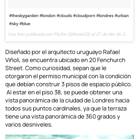
#theskygarden #london #clouds #cloudporn #londres #urban
#sky #blue
Una foto publicada por FloXie (@floxie10) el
27 de Abr de 2015 a la(s) 12:05 PDT
Diseñado por el arquitecto uruguayo Rafael
Viñoli, se encuentra ubicado en 20 Fenchurch
Street. Como curiosidad, sepan que le
otorgaron el permiso municipal con la condición
que debían construir 3 pisos de espacio público.
Al estar en el piso 38, se puede obtener una
vista panorámica de la ciudad de Londres hacia
todos sus puntos cardinales, ya que la terraza
tiene una vista panorámica de 360 grados y
varios desniveles.