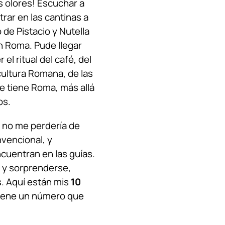
s olores! Escuchar a
rar en las cantinas a
de Pistacio y Nutella
en Roma. Pude llegar
l ritual del café, del
 cultura Romana, de las
e tiene Roma, más allá
os.
o no me perdería de
nvencional, y
cuentran en las guías.
 y sorprenderse,
s. Aquí están mis
10
tiene un número que