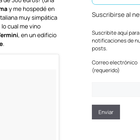
a de 300 euros! (una
ma
y me hospedé en
Suscribirse al n
italiana muy simpática
 lo cual me vino
Suscribite aquí para 
Termini
, en un edificio
notificaciones de 
e
.
posts.
Correo electrónico
(requerido)