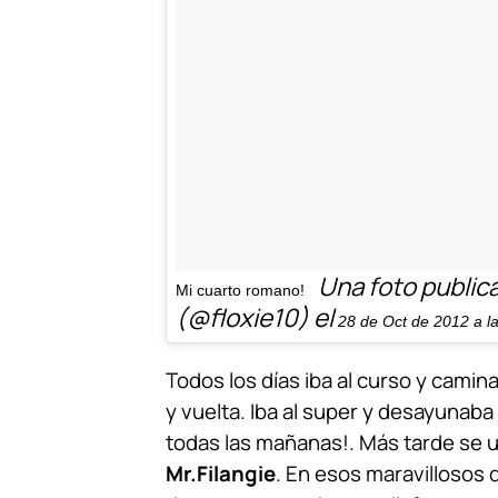
Una foto publica
Mi cuarto romano!
(@floxie10) el
28 de Oct de 2012 a l
Todos los días iba al curso y camin
y vuelta. Iba al super y desayunab
todas las mañanas!. Más tarde se un
Mr.Filangie
. En esos maravillosos