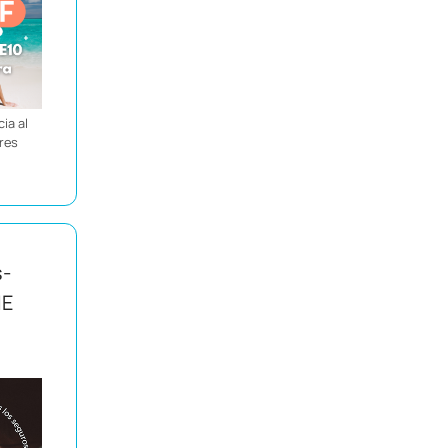
ia al
ores
s-
IE