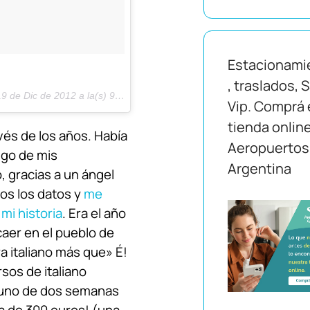
Estacionami
, traslados, 
9 de Dic de 2012 a la(s) 9:21 PST
Vip. Comprá 
tienda onlin
és de los años. Había
Aeropuertos
lgo de mis
Argentina
, gracias a un ángel
os los datos y
me
 mi historia
. Era el año
aer en el pueblo de
a italiano más que» É!
sos de italiano
 uno de dos semanas