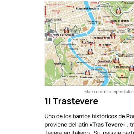
Mapa con mis imperdible
1| Trastevere
Uno de los barrios históricos de 
proviene del latín «
Tras Tevere
» , t
Tevere en Italiano. Su paisaje part