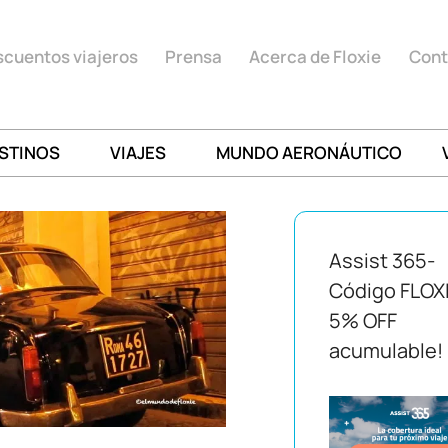
cuentos viajeros
Prensa
Acerca de Floxie
Cont
STINOS
VIAJES
MUNDO AERONÁUTICO
Assist 365-
Código FLOX
5% OFF
acumulable!