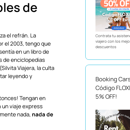
bles de
za el refrán. La
Contrata tu asistenc
viajero con los mej
or el 2003, tengo que
descuentos
entía en un libro de
as de enciclopedias
ilvita Viajera, la culta
star leyendo y
Booking Car
Código FLOX
5% OFF!
tonces! Tengan en
 un viaje express
amente nada,
nada de