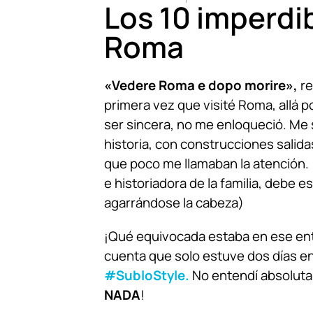
Los 10 imperdi
Roma
«Vedere Roma e dopo morire»,
re
primera vez que visité Roma, allá p
ser sincera, no me enloqueció. Me s
historia, con construcciones salid
que poco me llamaban la atención. (S
e historiadora de la familia, debe e
agarrándose la cabeza)
¡Qué equivocada estaba en ese en
cuenta que solo estuve dos días en
#SubloStyle.
No entendí absolut
NADA
!