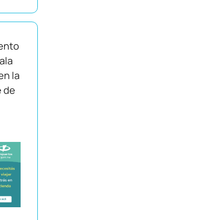
ento
Sala
en la
e de