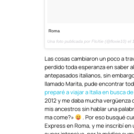
Roma
Una foto publicada por FloXie (@floxie10) el
1
Las cosas cambiaron un poco a trav
perdido toda esperanza en saber a
antepasados italianos, sin embargo
llamado Marita, pude encontrar tod
preparé a viajar a Italia en busca de
2012 y me daba mucha vergüenza c
mis ancestros sin hablar una palabr
ma come?»
. Por eso busqué cur
Express en Roma, y me inscribí en