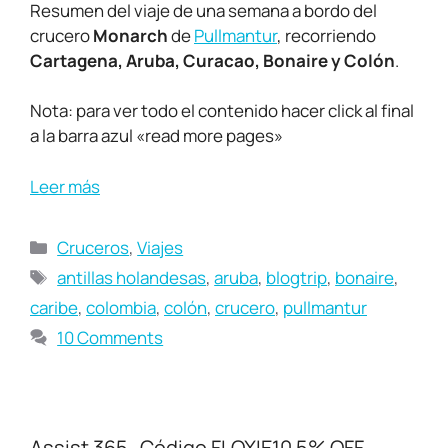
Resumen del viaje de una semana a bordo del
crucero
Monarch
de
Pullmantur
, recorriendo
Cartagena, Aruba, Curacao, Bonaire y Colón
.
Nota: para ver todo el contenido hacer click al final
a la barra azul «read more pages»
Leer más
Cruceros
,
Viajes
antillas holandesas
,
aruba
,
blogtrip
,
bonaire
,
caribe
,
colombia
,
colón
,
crucero
,
pullmantur
10 Comments
Assist 365- Código FLOXIE10 5% OFF