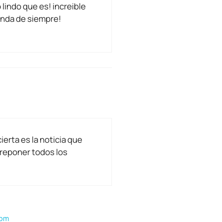
lindo que es! increible
onda de siempre!
ierta es la noticia que
reponer todos los
 pm