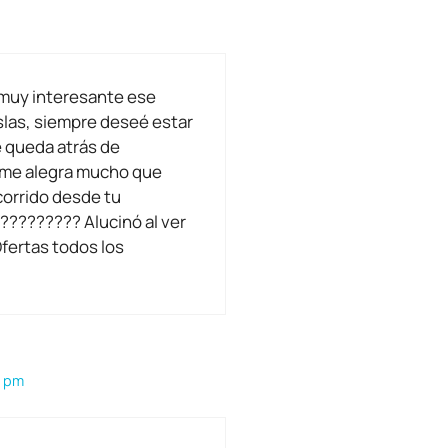
 muy interesante ese
Islas, siempre deseé estar
e queda atrás de
me alegra mucho que
corrido desde tu
????????? Alucinó al ver
Ofertas todos los
0 pm