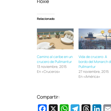
Floxie
Relacionado
Camino al caribe en un
Vida de crucero: A
crucero de Pullmantur
bordo del Monarch d
13 noviembre, 2015
Pullmantur
En «Cruceros»
27 noviembre, 2015
En «América»
Compartir:
F
X
W
T
T
L