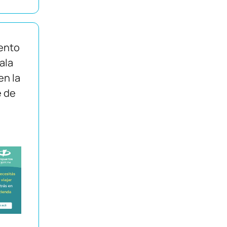
ento
Sala
en la
e de