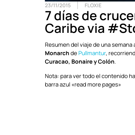
23/11/2015
FLOXIE
7 días de cruce
Caribe via #St
Resumen del viaje de una semana a
Monarch
de
Pullmantur
, recorrien
Curacao, Bonaire y Colón
.
Nota: para ver todo el contenido hace
barra azul «read more pages»