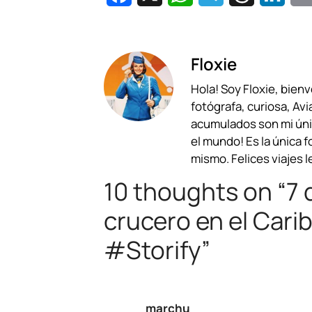
a
h
e
h
i
c
a
l
r
n
Floxie
e
t
e
e
k
Hola! Soy Floxie, bien
b
s
g
a
e
fotógrafa, curiosa, Avi
o
A
r
d
d
acumulados son mi únic
el mundo! Es la única 
o
p
a
s
I
mismo. Felices viajes l
k
p
m
n
10 thoughts on “7 
crucero en el Carib
#Storify”
marchu