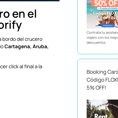
ro en el
orify
Contrata tu asistenc
viajero con los mej
 bordo del crucero
descuentos
do
Cartagena, Aruba,
r click al final a la
Booking Car
Código FLOX
5% OFF!