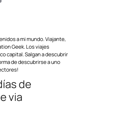
m
a
i
venidos a mi mundo. Viajante,
l
ation Geek. Los viajes
o capital. Salgan a descubrir
forma de descubrirse a uno
ectores!
días de
e via