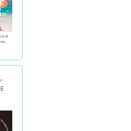
ia al
ores
s-
IE