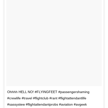
Ohhhh HELL NO! #FLYINGFEET #passengershaming
#crewlife #travel #flightclub #rant #flightattendantlife
#sassystew #flightattendantprobs #aviation #avgeek