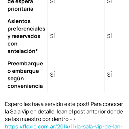
de espera
SÍ
SÍ
prioritaria
Asientos
preferenciales
y reservados
SÍ
SÍ
con
antelación*
Preembarque
o embarque
SÍ
SÍ
según
conveniencia
Espero les haya servido este post! Para conocer
la Sala Vip en detalle, lean el post anterior donde
se las muestro por dentro –>
https://floxie.com.ar/2014/11/la-sala-vip-de-lan-