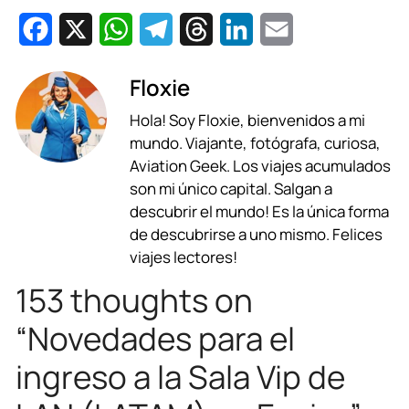
F
X
W
T
T
L
E
a
h
e
h
i
m
Floxie
c
a
l
r
n
a
Hola! Soy Floxie, bienvenidos a mi
e
t
e
e
k
i
mundo. Viajante, fotógrafa, curiosa,
b
s
g
a
e
l
Aviation Geek. Los viajes acumulados
son mi único capital. Salgan a
o
A
r
d
d
descubrir el mundo! Es la única forma
o
p
a
s
I
de descubrirse a uno mismo. Felices
viajes lectores!
k
p
m
n
153 thoughts on
“Novedades para el
ingreso a la Sala Vip de