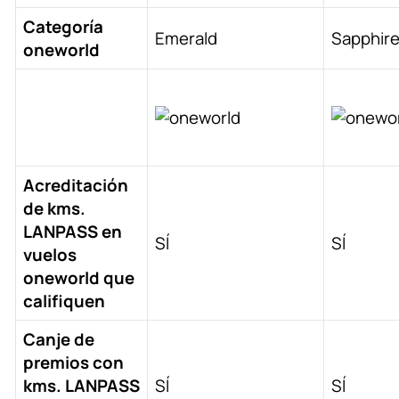
Categoría
Emerald
Sapphir
one
world
Acreditación
de kms.
LANPASS en
SÍ
SÍ
vuelos
oneworld que
califiquen
Canje de
premios con
kms. LANPASS
SÍ
SÍ