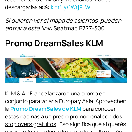
descargarlas acá:
klmf.ly/1WrjPLW
Si quieren ver el mapa de asientos, pueden
entrar a este link
: Seatmap B777-300
Promo DreamSales KLM
KLM & Air France lanzaron una promo en
conjunto para volar a Europa y Asia. Aprovechen
la
Promo DreamSales de KLM
para conocer
estas cabinas a un precio promocional
con dos
stop overs gratuitos
! Eso significa que si querés
parar en Amsterdam a la ida y a la vuelta podés