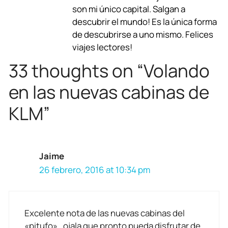
son mi único capital. Salgan a
o
A
r
d
d
descubrir el mundo! Es la única forma
o
p
a
s
I
de descubrirse a uno mismo. Felices
viajes lectores!
k
p
m
n
33 thoughts on “Volando
en las nuevas cabinas de
KLM”
Jaime
26 febrero, 2016 at 10:34 pm
Excelente nota de las nuevas cabinas del
«pitufo».. ojala que pronto pueda disfrutar de