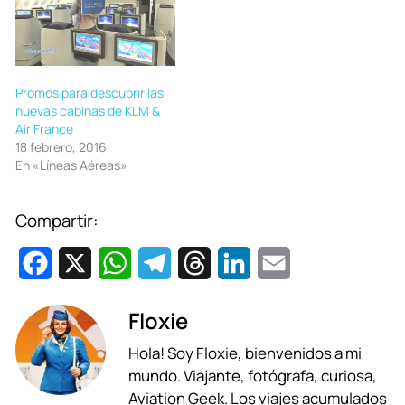
Promos para descubrir las
nuevas cabinas de KLM &
Air France
18 febrero, 2016
En «Líneas Aéreas»
Compartir:
F
X
W
T
T
L
E
a
h
e
h
i
m
Floxie
c
a
l
r
n
a
Hola! Soy Floxie, bienvenidos a mi
e
t
e
e
k
i
mundo. Viajante, fotógrafa, curiosa,
b
s
g
a
e
l
Aviation Geek. Los viajes acumulados