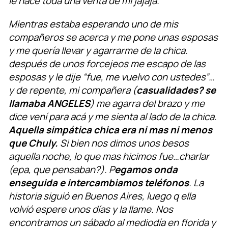
le hace toda una venta de mi jajaja.
Mientras estaba esperando uno de mis
compañeros se acerca y me pone unas esposas
y me quería llevar y agarrarme de la chica.
después de unos forcejeos me escapo de las
esposas y le dije “fue, me vuelvo con ustedes”…
y de repente, mi compañera (
casualidades? se
llamaba ANGELES
) me agarra del brazo y me
dice vení para acá y me sienta al lado de la chica.
Aquella simpática chica era ni mas ni menos
que Chuly.
Si bien nos dimos unos besos
aquella noche, lo que mas hicimos fue…charlar
(epa, que pensaban?). P
egamos onda
enseguida e intercambiamos teléfonos
. La
historia siguió en Buenos Aires, luego q ella
volvió espere unos días y la llame. Nos
encontramos un sábado al mediodía en florida y