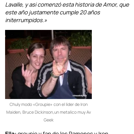
Lavalle, y asi comenzó esta historia de Amor, que
este año justamente cumple 20 años
initerrumpidos.»
Chuly modo «Groupie» con el lider de Iron
Maiden, Bruce Dickinson,un metalico muy Av
Geek
Ella:
groupie y fan de los Ramones y Iron