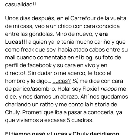
casualidad!!
Unos días después, en el Carrefour de la vuelta
de mi casa, veo a un chico con cara conocida
entre las góndolas. Miro de nuevo, y
era
Lucas!
!! a quien ya le tenía mucho cariño y que
como freak que soy, había atado cabos entre su
mail cuando comentaba en el blog, su foto de
perfil de facebook y su cara en vivo y en
directo!. Sin dudarlo me acerco, le toco el
hombro y le digo…
Lucas?
Sí
, me dice con cara
de pánico/asombro.
Hola! soy Floxie!
noooo
me
dice, y nos damos un abrazo. Ahí nos quedamos
charlando un ratito y me contó la historia de
Chuly. Prometí que iba a pasar a conocerla, ya
que viviamos a escasas 5 cuadras.
El tiempo pasó y Lucas y Chuly decidieron