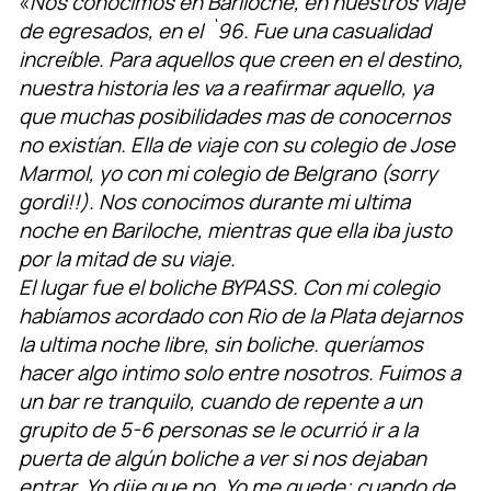
«
Nos conocimos en Bariloche, en nuestros viaje
de egresados, en el `96. Fue una casualidad
increíble. Para aquellos que creen en el destino,
nuestra historia les va a reafirmar aquello, ya
que muchas posibilidades mas de conocernos
no existían. Ella de viaje con su colegio de Jose
Marmol, yo con mi colegio de Belgrano (sorry
gordi!!). Nos conocimos durante mi ultima
noche en Bariloche, mientras que ella iba justo
por la mitad de su viaje.
El lugar fue el boliche BYPASS. Con mi colegio
habíamos acordado con Rio de la Plata dejarnos
la ultima noche libre, sin boliche. queríamos
hacer algo intimo solo entre nosotros. Fuimos a
un bar re tranquilo, cuando de repente a un
grupito de 5-6 personas se le ocurrió ir a la
puerta de algún boliche a ver si nos dejaban
entrar. Yo dije que no. Yo me quede; cuando de