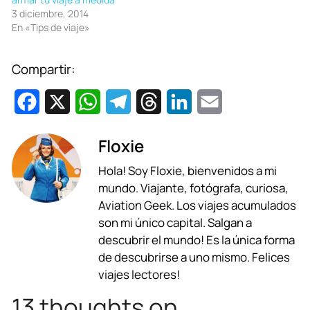
3 diciembre, 2014
En «Tips de viaje»
Compartir:
F
X
W
T
T
L
E
a
h
e
h
i
m
Floxie
c
a
l
r
n
a
Hola! Soy Floxie, bienvenidos a mi
e
t
e
e
k
i
mundo. Viajante, fotógrafa, curiosa,
b
s
g
a
e
l
Aviation Geek. Los viajes acumulados
son mi único capital. Salgan a
o
A
r
d
d
descubrir el mundo! Es la única forma
o
p
a
s
I
de descubrirse a uno mismo. Felices
viajes lectores!
k
p
m
n
13 thoughts on