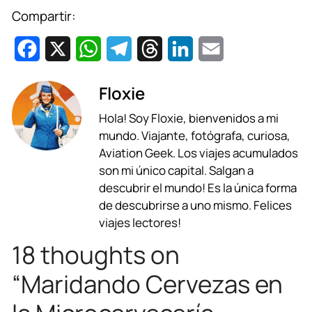
Compartir:
F
X
W
T
T
L
E
a
h
e
h
i
m
Floxie
c
a
l
r
n
a
Hola! Soy Floxie, bienvenidos a mi
e
t
e
e
k
i
mundo. Viajante, fotógrafa, curiosa,
b
s
g
a
e
l
Aviation Geek. Los viajes acumulados
son mi único capital. Salgan a
o
A
r
d
d
descubrir el mundo! Es la única forma
o
p
a
s
I
de descubrirse a uno mismo. Felices
viajes lectores!
k
p
m
n
18 thoughts on
“Maridando Cervezas en