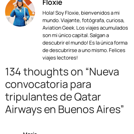
Floxie
c
a
l
r
n
a
Hola! Soy Floxie, bienvenidos a mi
e
t
e
e
k
i
mundo. Viajante, fotógrafa, curiosa,
b
s
g
a
e
l
Aviation Geek. Los viajes acumulados
son mi único capital. Salgan a
o
A
r
d
d
descubrir el mundo! Es la única forma
o
p
a
s
I
de descubrirse a uno mismo. Felices
viajes lectores!
k
p
m
n
134 thoughts on “Nueva
convocatoria para
tripulantes de Qatar
Airways en Buenos Aires”