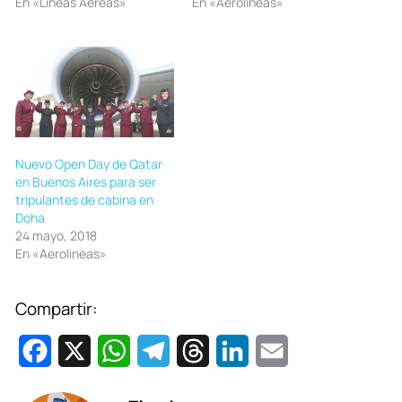
En «Líneas Aéreas»
En «Aerolineas»
Nuevo Open Day de Qatar
en Buenos Aires para ser
tripulantes de cabina en
Doha
24 mayo, 2018
En «Aerolineas»
Compartir:
F
X
W
T
T
L
E
a
h
e
h
i
m