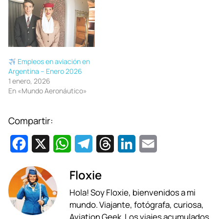
Empleos en aviación en
Argentina – Enero 2026
1 enero, 2026
En «Mundo Aeronáutico»
Compartir:
F
X
W
T
T
L
E
a
h
e
h
i
m
Floxie
c
a
l
r
n
a
Hola! Soy Floxie, bienvenidos a mi
e
t
e
e
k
i
mundo. Viajante, fotógrafa, curiosa,
b
s
g
a
e
l
Aviation Geek. Los viajes acumulados