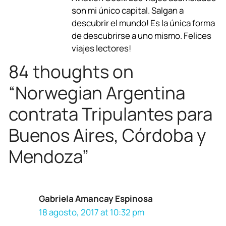
son mi único capital. Salgan a
o
A
r
d
d
descubrir el mundo! Es la única forma
o
p
a
s
I
de descubrirse a uno mismo. Felices
viajes lectores!
k
p
m
n
84 thoughts on
“Norwegian Argentina
contrata Tripulantes para
Buenos Aires, Córdoba y
Mendoza”
Gabriela Amancay Espinosa
18 agosto, 2017 at 10:32 pm