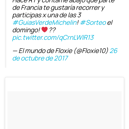
de Francia te gustaría recorrer y
participas x una de las 3
#GuiasVerdeMichelin
!
#Sorteo
el
domingo!
??
pic.twitter.com/qCrnLWlR13
— El mundo de Floxie (@Floxie10)
26
de octubre de 2017