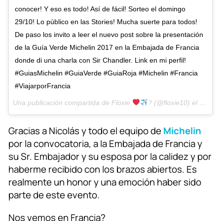
conocer! Y eso es todo! Así de fácil! Sorteo el domingo
29/10! Lo público en las Stories! Mucha suerte para todos!
De paso los invito a leer el nuevo post sobre la presentación
de la Guía Verde Michelin 2017 en la Embajada de Francia
donde di una charla con Sir Chandler. Link en mi perfil!
#GuiasMichelin #GuiaVerde #GuiaRoja #Michelin #Francia
#ViajarporFrancia
Una publicación compartida de Floxie
? (@floxie10) el
25 de 
Gracias a Nicolás y todo el equipo de
Michelin
por la convocatoria, a la Embajada de Francia y
su Sr. Embajador y su esposa por la calidez y por
haberme recibido con los brazos abiertos. Es
realmente un honor y una emoción haber sido
parte de este evento.
Nos vemos en Francia?