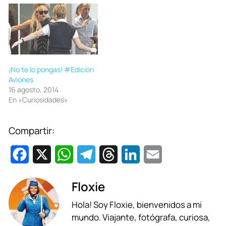
¡No te lo pongas! #Edición
Aviones
16 agosto, 2014
En «Curiosidades»
Compartir:
F
X
W
T
T
L
E
a
h
e
h
i
m
Floxie
c
a
l
r
n
a
Hola! Soy Floxie, bienvenidos a mi
e
t
e
e
k
i
mundo. Viajante, fotógrafa, curiosa,