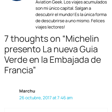
b
s
g
a
e
l
Aviation Geek. Los viajes acumulados
son mi único capital. Salgan a
o
A
r
d
d
descubrir el mundo! Es la única forma
o
p
a
s
I
de descubrirse a uno mismo. Felices
viajes lectores!
k
p
m
n
7 thoughts on “Michelin
presento La nueva Guia
Verde en la Embajada de
Francia”
Marchu
26 octubre, 2017 at 7:46 am