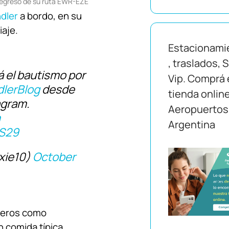
regreso de su ruta EWR-EZE
dler
a bordo, en su
iaje.
Estacionami
, traslados, 
á el bautismo por
Vip. Comprá 
lerBlog
desde
tienda onlin
agram.
Aeropuertos
m
Argentina
mS29
oxie10)
October
ajeros como
 comida típica