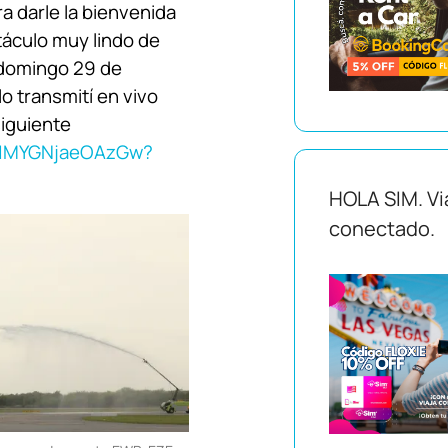
a darle la bienvenida
táculo muy lindo de
l domingo 29 de
lo transmití en vivo
siguiente
10/1MYGNjaeOAzGw?
HOLA SIM. Vi
conectado.