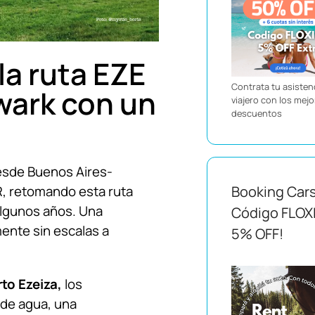
la ruta EZE
Contrata tu asistenc
wark con un
viajero con los mej
descuentos
esde Buenos Aires-
, retomando esta ruta
Booking Car
 algunos años. Una
Código FLOX
mente sin escalas a
5% OFF!
to Ezeiza,
los
 de agua, una