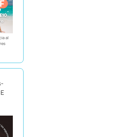
ia al
ores
s-
IE