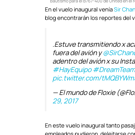
Bautismo para el B767-400 de United en el 
En el vuelo inaugural venía
Sir Chan
blog encontrarán los reportes del v
.Estuve transmitiendo x ac
fuera del avión y
@SirChand
adentro del avión x su Inst
#HayEquipo
#DreamTea
pic.twitter.com/tMQBYW
— El mundo de Floxie (@Fl
29, 2017
En este vuelo inaugural tanto pas
empleados pudieron deleitarse con