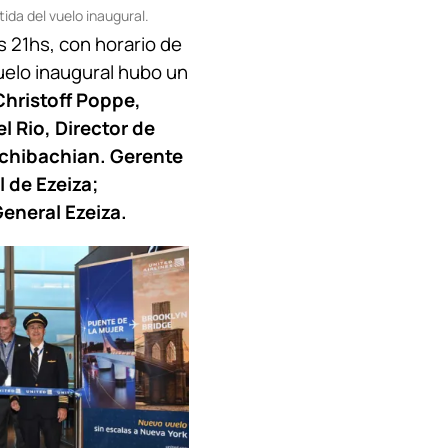
ida del vuelo inaugural.
s 21hs, con horario de
vuelo inaugural hubo un
Christoff Poppe,
l Rio, Director de
tchibachian. Gerente
 de Ezeiza;
eneral Ezeiza.