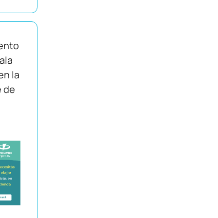
ento
Sala
en la
e de