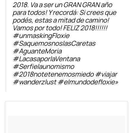
2018. Va a ser un GRAN GRAN año
para todos! Y recordá: Si crees que
podés, estas a mitad de camino!
Vamos por todo! FELIZ 2018!!!!!!
#unmaskingFloxie
#SaquemosnoslasCaretas
#AguanteMoria
#LacasaporlaVentana
#Serfielaunomismo
#2018notetenemosmiedo #viajar
#wanderzlust #elmundodefloxie»