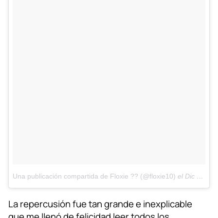
Una publicación compartida de Floxie ?? (@floxie10)
el
Dic 31, 2017 at 6:02 PST
La repercusión fue tan grande e inexplicable
que me llenó de felicidad leer todos los