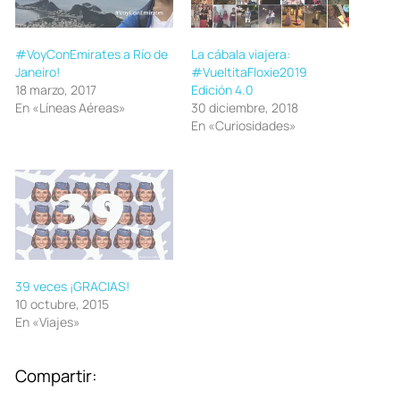
#VoyConEmirates a Río de
La cábala viajera:
Janeiro!
#VueltitaFloxie2019
18 marzo, 2017
Edición 4.0
En «Líneas Aéreas»
30 diciembre, 2018
En «Curiosidades»
39 veces ¡GRACIAS!
10 octubre, 2015
En «Viajes»
Compartir: