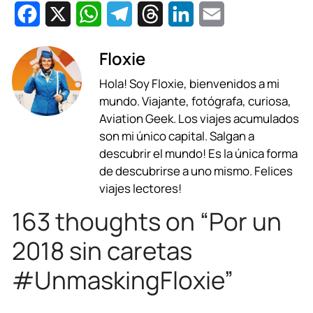
F
X
W
T
T
L
E
a
h
e
h
i
m
Floxie
c
a
l
r
n
a
Hola! Soy Floxie, bienvenidos a mi
e
t
e
e
k
i
mundo. Viajante, fotógrafa, curiosa,
b
s
g
a
e
l
Aviation Geek. Los viajes acumulados
son mi único capital. Salgan a
o
A
r
d
d
descubrir el mundo! Es la única forma
o
p
a
s
I
de descubrirse a uno mismo. Felices
viajes lectores!
k
p
m
n
163 thoughts on “Por un
2018 sin caretas
#UnmaskingFloxie”