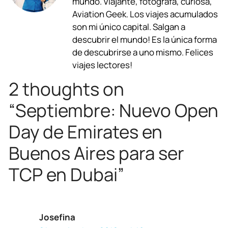
mundo. Viajante, fotógrafa, curiosa,
b
s
g
a
e
l
Aviation Geek. Los viajes acumulados
son mi único capital. Salgan a
o
A
r
d
d
descubrir el mundo! Es la única forma
o
p
a
s
I
de descubrirse a uno mismo. Felices
viajes lectores!
k
p
m
n
2 thoughts on
“Septiembre: Nuevo Open
Day de Emirates en
Buenos Aires para ser
TCP en Dubai”
Josefina