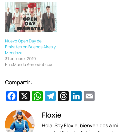
Nuevo Open Day de
Emirates en Buenos Aires y
Mendoza
31 octubre, 2019
En «Mundo Aeronáutico»
Compartir:
F
X
W
T
T
L
E
a
h
e
h
i
m
Floxie
c
a
l
r
n
a
Hola! Soy Floxie, bienvenidos a mi
e
t
e
e
k
i