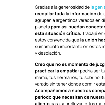
Gracias a la generosidad de
la geni
recopilar toda la información
de d
agrupan a argentinos varados en di
planeta
para así puedan conectar
esta situación crítica.
Trabajé en 
estoy convencida que
la unión hac
sumamente importante en estos m
y desolación.
Creo que no es momento de juzg
practicar la empatía
: podría ser t
mamá, tus hermanos, tu sobrino, tu
varado sin tener donde dormir est
Acompañemos a nuestros compat
período que necesitan de nuestr
aliento
para sobrellevar estos mo