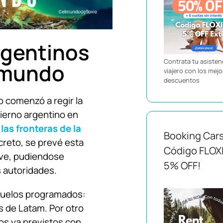
gentinos
Contrata tu asistenc
l mundo
viajero con los mej
descuentos
o comenzó a regir la
ierno argentino en
as fronteras de la
Booking Car
creto, se prevé esta
Código FLOX
ive, pudiendose
5% OFF!
s autoridades.
 vuelos programados:
s de Latam. Por otro
los ya previstos con