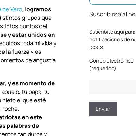
a de Vero
,
logramos
Suscribirse al n
istintos grupos que
stintos puntos del
Suscribite aquí para 
se y estar unidos en
notificaciones de 
equipos toda mi vida y
posts.
e la fuerza
y es
omentos de angustia
Correo electrónico
(requerido)
ar, y es momento de
u abuelo, tu papá, tu
 nieto el que esté
a noche.
riotas en este
as palabras de
mentos tan duros y