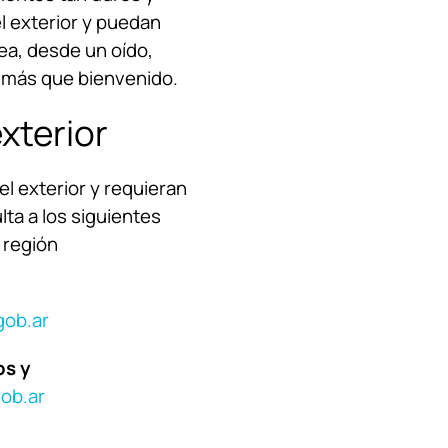
l exterior y puedan
ea, desde un oído,
á más que bienvenido.
xterior
l exterior y requieran
lta a los siguientes
 región
gob.ar
os y
gob.ar