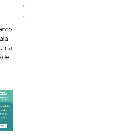
ento
Sala
en la
e de