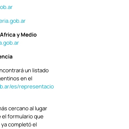
gob.ar
eria.gob.ar
Africa y Medio
a.gob.ar
encia
 encontrará un listado
entinos en el
ob.ar/es/representacio
más cercano al lugar
 el formulario que
i ya completó el