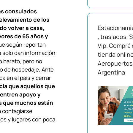
los consulados
relevamiento de los
Estacionami
o volver a casa,
yores de 65 años y
, traslados, 
que según reportan
Vip. Comprá 
 solo dan información
tienda onlin
 barato, pero no
Aeropuertos
o de hospedaje. Ante
Argentina
ca en el país y cerrar
ncia que aquellos que
uentren apoyo y
ya que muchos están
 contagiarse
os y lugares con poca