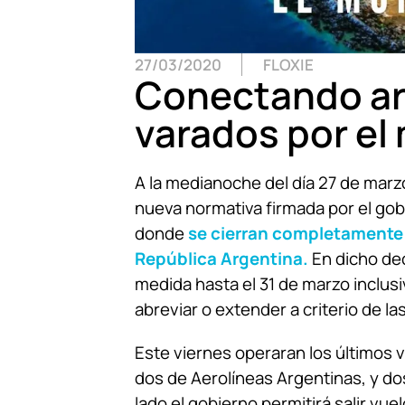
27/03/2020
FLOXIE
Conectando ar
varados por e
A la medianoche del día 27 de marz
nueva normativa firmada por el gob
donde
se cierran completamente l
República Argentina.
En dicho de
medida hasta el 31 de marzo inclus
abreviar o extender a criterio de la
Este viernes operaran los últimos
dos de Aerolíneas Argentinas, y do
lado el gobierno permitirá salir vue