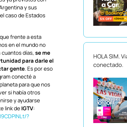
Argentina y sus
 el caso de Estados
que frente a esta
inos en el mundo no
s cuantos días,
se me
HOLA SIM. Vi
tunidad para darle el
conectado.
ctar gente
. Es por eso
agram conecté a
 planeta para que nos
ver si había otros
unirse y ayudarse
e link de
IGTV
:
M9CDPlNLt/?