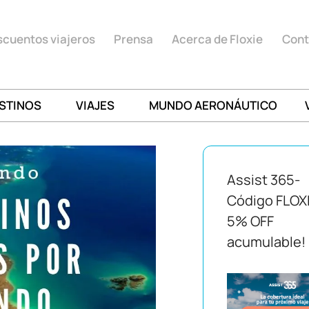
cuentos viajeros
Prensa
Acerca de Floxie
Cont
STINOS
VIAJES
MUNDO AERONÁUTICO
Assist 365-
Código FLOX
5% OFF
acumulable!