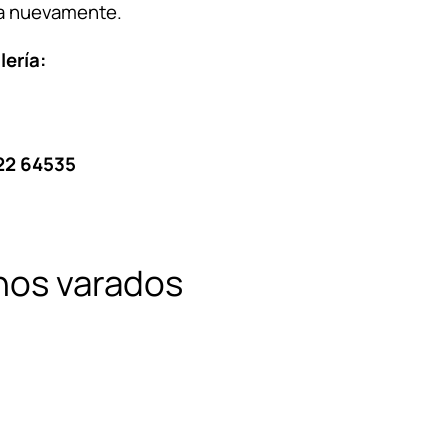
ga nuevamente.
ería:
22 64535
nos varados