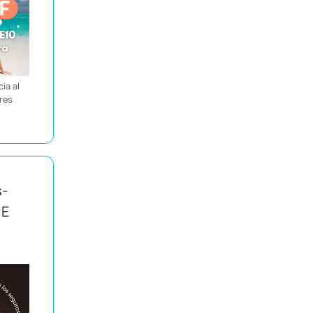
ia al
ores
s-
IE