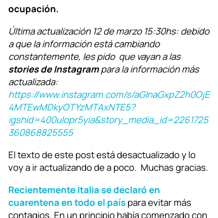
ocupación.
Última actualización 12 de marzo 15:30hs: debido
a que la información está cambiando
constantemente, les pido que vayan a las
stories de Instagram
para la información más
actualizada:
https://www.instagram.com/s/aGlnaGxpZ2h0OjE
4MTEwMDkyOTYzMTAxNTE5?
igshid=400ulopr5yia&story_media_id=2261725
360868825555
El texto de este post está desactualizado y lo
voy a ir actualizando de a poco. Muchas gracias.
Recientemente Italia se declaró en
cuarentena en todo el país
para evitar más
contagios. En un principio había comenzado con