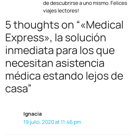
o
p
a
s
I
de descubrirse a uno mismo. Felices
viajes lectores!
k
p
m
n
5 thoughts on “«Medical
Express», la solución
inmediata para los que
necesitan asistencia
médica estando lejos de
casa”
Ignacia
19 julio, 2020 at 11:46 pm