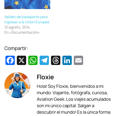
Validez del pasaporte para
ingresar a la Unión Europea
12 agosto, 2014
En «Documentación»
Compartir:
F
X
W
T
T
L
E
a
h
e
h
i
m
Floxie
c
a
l
r
n
a
Hola! Soy Floxie, bienvenidos a mi
e
t
e
e
k
i
mundo. Viajante, fotógrafa, curiosa,
b
s
g
a
e
l
Aviation Geek. Los viajes acumulados
son mi único capital. Salgan a
o
A
r
d
d
descubrir el mundo! Es la única forma