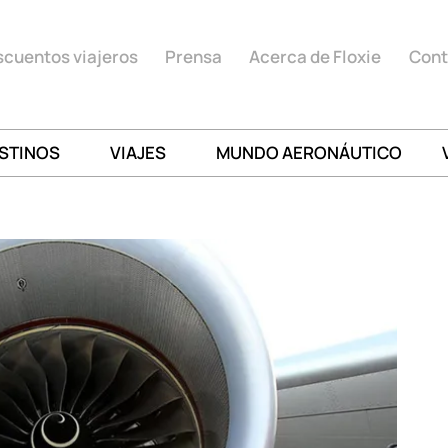
cuentos viajeros
Prensa
Acerca de Floxie
Cont
STINOS
VIAJES
MUNDO AERONÁUTICO