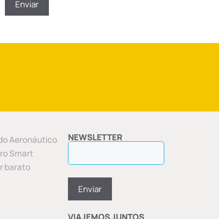
NEWSLETTER
o Aeronáutico
ero Smart
ar barato
VIAJEMOS JUNTOS