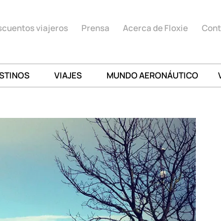
cuentos viajeros
Prensa
Acerca de Floxie
Cont
STINOS
VIAJES
MUNDO AERONÁUTICO