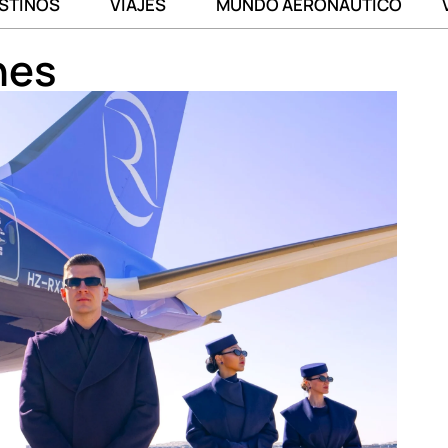
STINOS
VIAJES
MUNDO AERONÁUTICO
nes