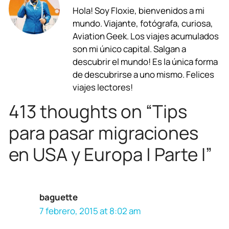
Hola! Soy Floxie, bienvenidos a mi
e
t
e
e
k
i
mundo. Viajante, fotógrafa, curiosa,
b
s
g
a
e
l
Aviation Geek. Los viajes acumulados
son mi único capital. Salgan a
o
A
r
d
d
descubrir el mundo! Es la única forma
o
p
a
s
I
de descubrirse a uno mismo. Felices
viajes lectores!
k
p
m
n
413 thoughts on “Tips
para pasar migraciones
en USA y Europa | Parte I”
baguette
7 febrero, 2015 at 8:02 am