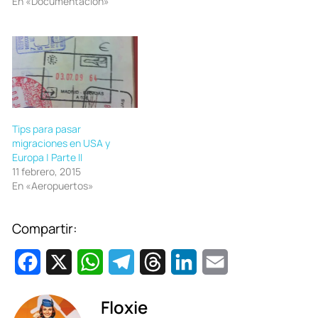
En «Documentación»
Tips para pasar
migraciones en USA y
Europa | Parte II
11 febrero, 2015
En «Aeropuertos»
Compartir:
F
X
W
T
T
L
E
a
h
e
h
i
m
Floxie
c
a
l
r
n
a