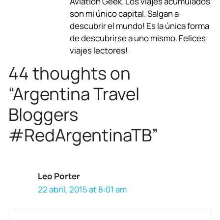
Aviation Geek. Los viajes acumulados
son mi único capital. Salgan a
o
A
r
d
d
descubrir el mundo! Es la única forma
o
p
a
s
I
de descubrirse a uno mismo. Felices
viajes lectores!
k
p
m
n
44 thoughts on
“Argentina Travel
Bloggers
#RedArgentinaTB”
Leo Porter
22 abril, 2015 at 8:01 am