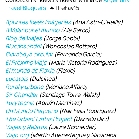
Travel Bloggers
: #TheFav15
Apuntes Ideas Imágenes
(Ana Astri-O’Reilly)
A Volar por el mundo
(Ale Sarco)
Blog de Viajes
(Jorge Gobbi)
Blucansendel
(Wenceslao Bottaro)
Claraboya circular
(Fernanda García)
El Próximo Viaje
(
María Victoria Rodriguez)
El mundo de Floxie
(Floxie)
Lucatdis
(Dulcinea)
Rural y urbano
(Mariana Alfaro)
Sir Chandler
(Santiago Torre Walsh)
Turytecnia
(Adrián Martínez)
Un Mundo Pequeño
(Nair Felis Rodríguez)
The UrbanHunter Project
(Daniela Dini)
Viajes y Relatos
(Laura Schneider)
Viajo.org
(Martín Aberastegue y Nazarena