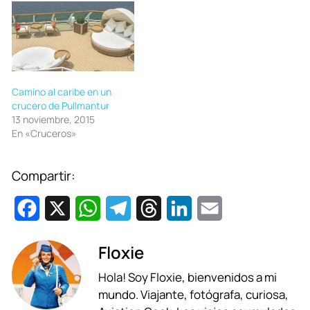
Camino al caribe en un
crucero de Pullmantur
13 noviembre, 2015
En «Cruceros»
Compartir:
F
X
W
T
T
L
E
a
h
e
h
i
m
Floxie
c
a
l
r
n
a
Hola! Soy Floxie, bienvenidos a mi
e
t
e
e
k
i
mundo. Viajante, fotógrafa, curiosa,
b
s
g
a
e
l