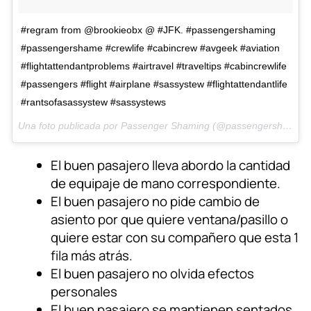
#regram from @brookieobx @ #JFK. #passengershaming
#passengershame #crewlife #cabincrew #avgeek #aviation
#flightattendantproblems #airtravel #traveltips #cabincrewlife
#passengers #flight #airplane #sassystew #flightattendantlife
#rantsofasassystew #sassystews
Una foto publicada por Passenger Shaming (@passengershaming) el
El buen pasajero lleva abordo la cantidad
de equipaje de mano correspondiente.
El buen pasajero no pide cambio de
asiento por que quiere ventana/pasillo o
quiere estar con su compañero que esta 1
fila más atrás.
El buen pasajero no olvida efectos
personales
El buen pasajero se mantienen sentados