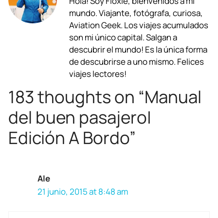
Hola! Soy Floxie, bienvenidos a mi
e
t
e
e
k
i
mundo. Viajante, fotógrafa, curiosa,
b
s
g
a
e
l
Aviation Geek. Los viajes acumulados
son mi único capital. Salgan a
o
A
r
d
d
descubrir el mundo! Es la única forma
o
p
a
s
I
de descubrirse a uno mismo. Felices
viajes lectores!
k
p
m
n
183 thoughts on “Manual
del buen pasajero|
Edición A Bordo”
Ale
21 junio, 2015 at 8:48 am