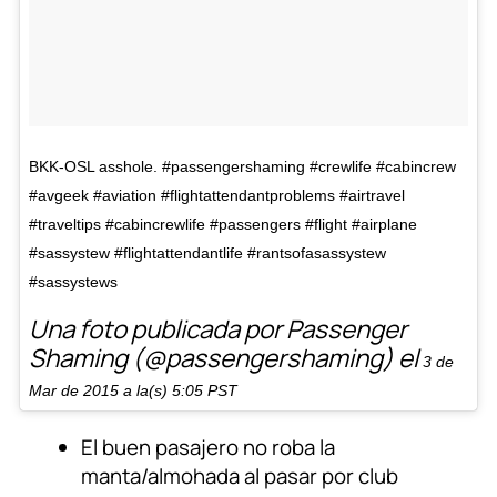
BKK-OSL asshole. #passengershaming #crewlife #cabincrew
#avgeek #aviation #flightattendantproblems #airtravel
#traveltips #cabincrewlife #passengers #flight #airplane
#sassystew #flightattendantlife #rantsofasassystew
#sassystews
Una foto publicada por Passenger
Shaming (@passengershaming) el
3 de
Mar de 2015 a la(s) 5:05 PST
El buen pasajero no roba la
manta/almohada al pasar por club