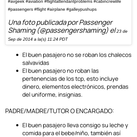
#avgeek #aviation #flightattendantproblems #cabincrewlife
#passengers #flight #airplane #galleypushups
Una foto publicada por Passenger
Shaming (@passengershaming) el
23 de
Sep de 2014 a la(s) 11:24 PDT
El buen pasajero no se roban los chalecos
salvavidas
El buen pasajero no roban las
pertenencias de los tcp, esto incluye
dinero, elementos electrónicos, prendas
del uniforme, insignias.
PADRE/MADRE/TUTOR O ENCARGADO:
El buen pasajero lleva consigo su leche y
comida para el bebe/niño, también así