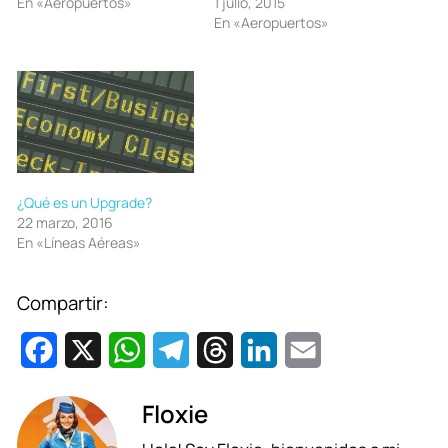
En «Aeropuertos»
1 julio, 2015
En «Aeropuertos»
¿Qué es un Upgrade?
22 marzo, 2016
En «Líneas Aéreas»
Compartir:
F
X
W
T
T
L
E
a
h
e
h
i
m
Floxie
c
a
l
r
n
a