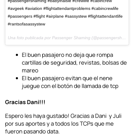
#passengershaming #babyinaisle #crewlife #cabincrew
#avgeek #aviation #flightattendantproblems #cabincrewlife
#passengers #flight #airplane #sassystew #flightattendantlife
#rantsofasassystew
Una foto publicada por Passenger Shaming (@passengershaming) el
El buen pasajero no deja que rompa
cartillas de seguridad, revistas, bolsas de
mareo
El buen pasajero evitan que el nene
juegue con el botón de llamada de tcp
Gracias Dani!!!
Espero les haya gustado! Gracias a Dani y Juli
por sus aportes y a todos los TCPs que me
fueron pasando data.