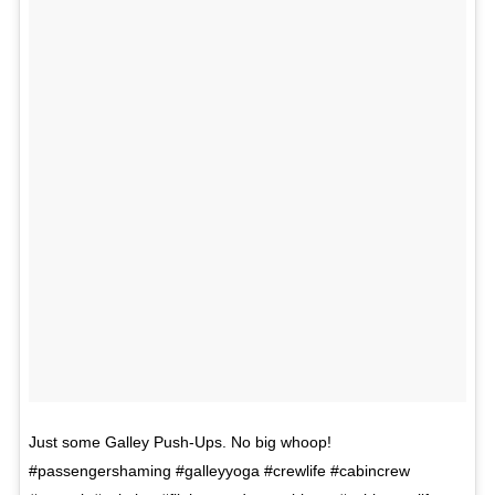
Just some Galley Push-Ups. No big whoop!
#passengershaming #galleyyoga #crewlife #cabincrew