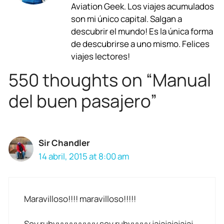
b
s
g
a
e
l
Aviation Geek. Los viajes acumulados
son mi único capital. Salgan a
o
A
r
d
d
descubrir el mundo! Es la única forma
o
p
a
s
I
de descubrirse a uno mismo. Felices
viajes lectores!
k
p
m
n
550 thoughts on “Manual
del buen pasajero”
Sir Chandler
14 abril, 2015 at 8:00 am
Maravilloso!!!! maravilloso!!!!!
Soy rubyyyyyyyyyy soy rubyyyyy jajajajajajaj