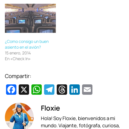
¿Como consigo un buen
asiento en el avión?
15 enero, 2014
En «Check In»
Compartir:
F
X
W
T
T
L
E
a
h
e
h
i
m
Floxie
c
a
l
r
n
a
Hola! Soy Floxie, bienvenidos a mi
e
t
e
e
k
i
mundo. Viajante, fotógrafa, curiosa,