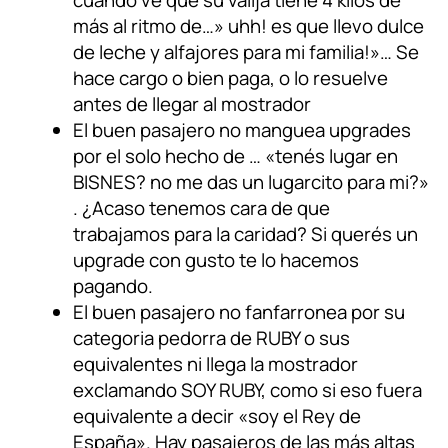
cuando ve que su valija tiene 4 kilos de
más al ritmo de…» uhh! es que llevo dulce
de leche y alfajores para mi familia!»… Se
hace cargo o bien paga, o lo resuelve
antes de llegar al mostrador
El buen pasajero no manguea upgrades
por el solo hecho de … «tenés lugar en
BISNES? no me das un lugarcito para mi?»
. ¿Acaso tenemos cara de que
trabajamos para la caridad? Si querés un
upgrade con gusto te lo hacemos
pagando.
El buen pasajero no fanfarronea por su
categoria pedorra de RUBY o sus
equivalentes ni llega la mostrador
exclamando SOY RUBY, como si eso fuera
equivalente a decir «soy el Rey de
España». Hay pasajeros de las más altas