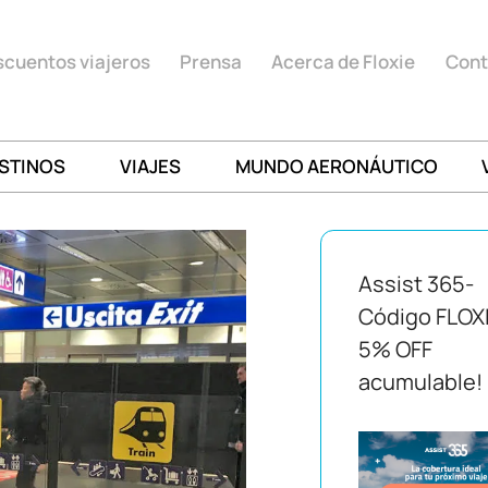
cuentos viajeros
Prensa
Acerca de Floxie
Cont
STINOS
VIAJES
MUNDO AERONÁUTICO
Assist 365-
Código FLOX
5% OFF
acumulable!