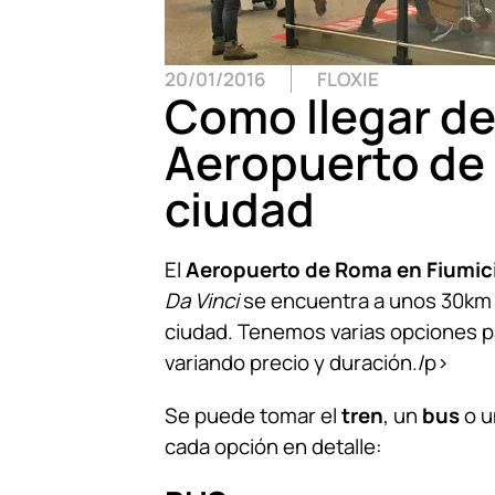
20/01/2016
FLOXIE
Como llegar de
Aeropuerto de 
ciudad
El
Aeropuerto de Roma en Fiumic
Da Vinci
se encuentra a unos 30km d
ciudad. Tenemos varias opciones pa
variando precio y duración./p>
Se puede tomar el
tren
, un
bus
o 
cada opción en detalle: