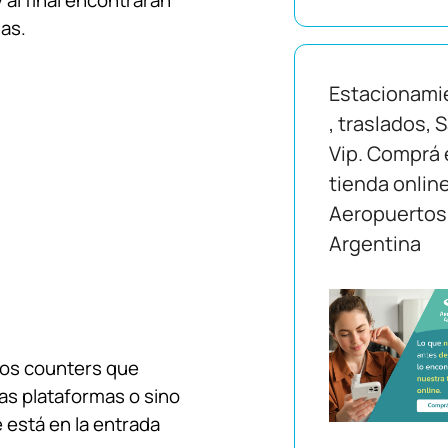
y al final encontraran
mas.
Estacionami
, traslados, 
Vip. Comprá 
tienda onlin
Aeropuertos
Argentina
los counters que
las plataformas o sino
 está en la entrada