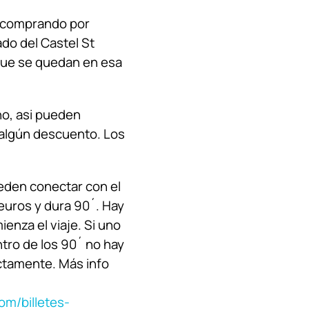
comprando por
ado del Castel St
que se quedan en esa
no, asi pueden
n algún descuento. Los
ueden conectar con el
0euros y dura 90´. Hay
ienza el viaje. Si uno
tro de los 90´ no hay
ectamente. Más info
om/billetes-