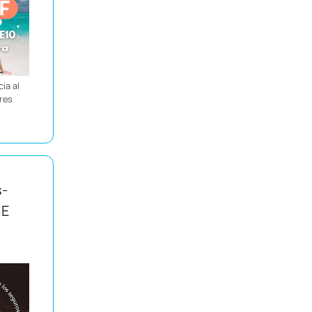
ia al
ores
s-
IE