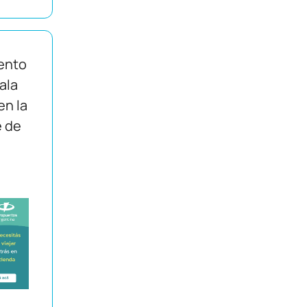
ento
Sala
en la
e de