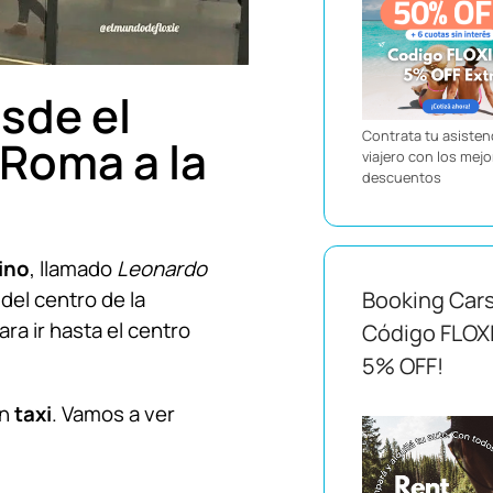
sde el
Contrata tu asistenc
Roma a la
viajero con los mej
descuentos
ino
, llamado
Leonardo
el centro de la
Booking Car
ra ir hasta el centro
Código FLOX
5% OFF!
un
taxi
. Vamos a ver