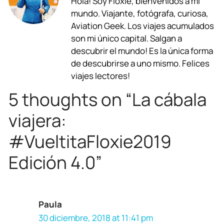
Hola! Soy Floxie, bienvenidos a mi
e
t
e
e
k
i
mundo. Viajante, fotógrafa, curiosa,
b
s
g
a
e
l
Aviation Geek. Los viajes acumulados
son mi único capital. Salgan a
o
A
r
d
d
descubrir el mundo! Es la única forma
o
p
a
s
I
de descubrirse a uno mismo. Felices
viajes lectores!
k
p
m
n
5 thoughts on “La cábala
viajera:
#VueltitaFloxie2019
Edición 4.0”
Paula
30 diciembre, 2018 at 11:41 pm