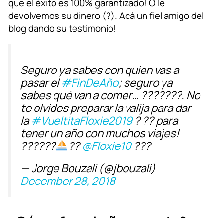
que el éxito es 100% garantizado! O le
devolvemos su dinero (?). Acá un fiel amigo del
blog dando su testimonio!
Seguro ya sabes con quien vas a
pasar el
#FinDeAño
; seguro ya
sabes qué van a comer… ???????. No
te olvides preparar la valija para dar
la
#VueltitaFloxie2019
? ?? para
tener un año con muchos viajes!
??????
??
@Floxie10
???
— Jorge Bouzali (@jbouzali)
December 28, 2018