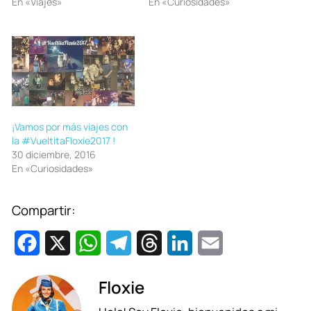
En «Viajes»
En «Curiosidades»
¡Vamos por más viajes con
la #VueltitaFloxie2017 !
30 diciembre, 2016
En «Curiosidades»
Compartir:
F
X
W
T
T
L
E
a
h
e
h
i
m
Floxie
c
a
l
r
n
a